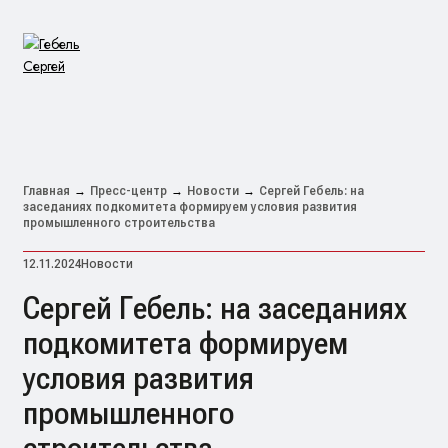
ГЛАВНАЯ
Главная
→
Пресс-центр
→
Новости
→
Сергей Гебель: на
заседаниях подкомитета формируем условия развития
ДЕЛОВОЙ ПРОФИЛЬ
промышленного строительства
МЕРОПРИЯТИЯ
12.11.2024
Новости
ПРЕСС-ЦЕНТР
Сергей Гебель: на заседаниях
КОНТАКТЫ
НОВОСТИ
подкомитета формируем
условия развития
ПУБЛИКАЦИИ
промышленного