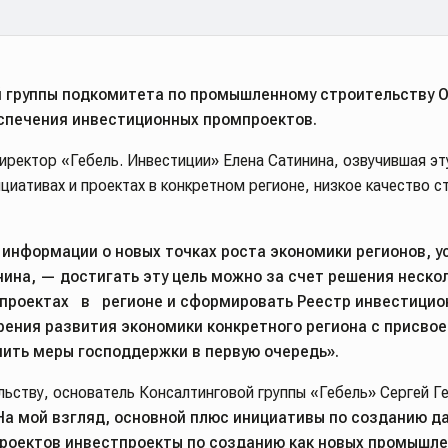
ей группы подкомитета по промышленному строительству
еспечения инвестиционных промпроектов.
иректор «Гебель. Инвестиции» Елена Сатинина, озвучившая эт
иативах и проектах в конкретном регионе, низкое качество ст
информации о новых точках роста экономики регионов, у
ина, — достигать эту цель можно за счет решения неско
ектах в регионе и сформировать Реестр инвестиционны
рения развития экономики конкретного региона с присво
ить меры господдержки в первую очередь».
ству, основатель Консалтинговой группы «Гебель» Сергей Ге
На мой взгляд, основной плюс инициативы по созданию да
роектов инвестпроекты по созданию как новых промышле